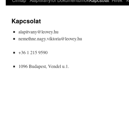
Címlap
Alapítványról
Dokumentumok
Kapcsolat
Hírek
K
Kapcsolat
alapitvany@leovey.hu
nemethne.nagy.viktoria@leovey.hu
+36 1 215 9590
1096 Budapest, Vendel u.1.