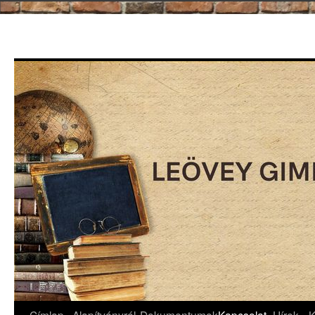
Kilépés
a
tartalomba